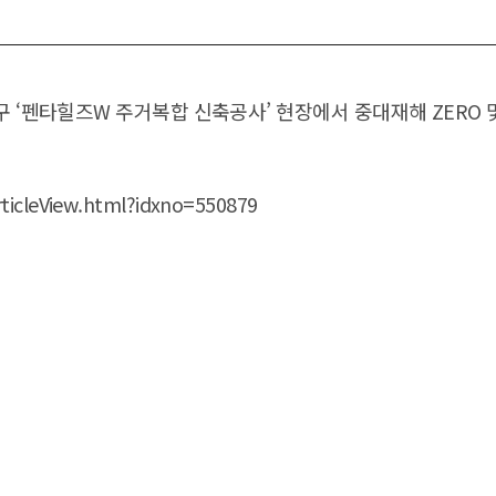
지구 ‘펜타힐즈W 주거복합 신축공사’ 현장에서 중대재해 ZERO
rticleView.html?idxno=550879