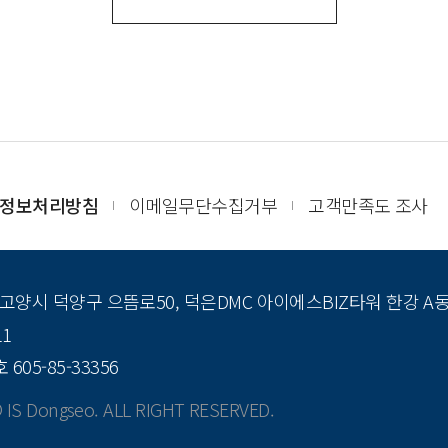
정보처리방침
이메일무단수집거부
고객만족도 조사
도 고양시 덕양구 으뜸로50, 덕은DMC 아이에스BIZ타워 한강 A
11
05-85-33356
IS Dongseo. ALL RIGHT RESERVED.