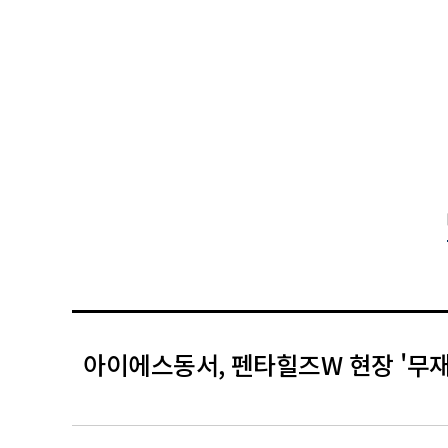
아이에스동서, 펜타힐즈W 현장 '무재