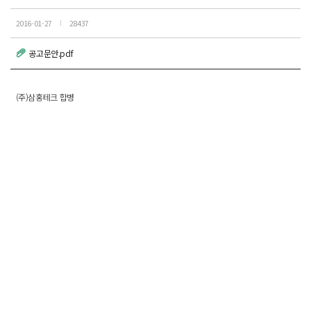
2016-01-27
28437
공고문안.pdf
(주)삼홍테크 합병