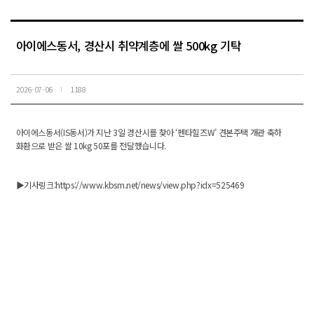
아이에스동서, 경산시 취약계층에 쌀 500kg 기탁
2026-07-06
1188
아이에스동서(IS동서)가 지난 3일 경산시를 찾아 ‘펜타힐즈W’ 견본주택 개관 축하
화환으로 받은 쌀 10kg 50포를 전달했습니다.
▶기사링크:
https://www.kbsm.net/news/view.php?idx=525469